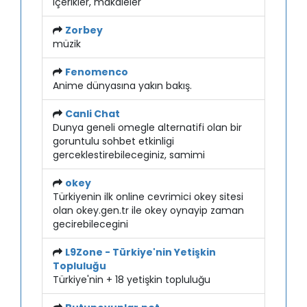
içerikler, makaleler
Zorbey
müzik
Fenomenco
Anime dünyasına yakın bakış.
Canli Chat
Dunya geneli omegle alternatifi olan bir
goruntulu sohbet etkinligi
gerceklestirebileceginiz, samimi
okey
Türkiyenin ilk online cevrimici okey sitesi
olan okey.gen.tr ile okey oynayip zaman
gecirebilecegini
L9Zone - Türkiye'nin Yetişkin
Topluluğu
Türkiye'nin + 18 yetişkin topluluğu