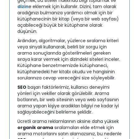
geçmek, bu siteler hakkında bilgi toplamak ve
dizin
e eklemek için kullanılır. Dizini, tam olarak
aradığınızı bulmanıza yardımcı olmak için bir
kütüphanecinin bir kitap (veya bir web sayfası)
açabileceği büyük bir kütüphane olarak
düşünün.
Ardından, algoritmalar, yüzlerce sıralama kriteri
veya sinyali kullanarak, belirli bir sorgu için
arama sonuçlarında gösterilmeleri gereken
sıraya karar vermek için dizindeki siteleri inceler.
Kütüphane benzetmemizde kütüphaneci,
kütüphanedeki her kitabı okudu ve hangisinin
sorularınıza cevap vereceğini size söyleyebilir.
SEO
başarı faktörlerimiz, kullanıcı deneyimi
yönleri için vekiller olarak görülebilir. Arama
botlarının, bir web sitesinin veya web sayfasının
arama yapan kişiye aradıkları bilgiyi ne kadar iyi
sağlayabileceğini belirleme şeklidir.
Ücretli arama reklamlarının aksine daha yüksek
organik arama
sıralamaları elde etmek için
arama motorlarını satın alamazsınız, bu nedenle