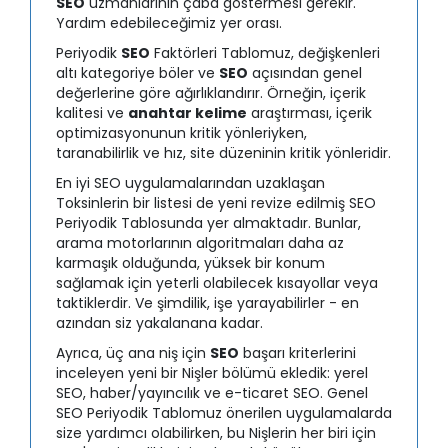
SEO
uzmanlarının çaba göstermesi gerekir.
Yardım edebileceğimiz yer orası.
Periyodik
SEO
Faktörleri Tablomuz, değişkenleri
altı kategoriye böler ve
SEO
açısından genel
değerlerine göre ağırlıklandırır. Örneğin, içerik
kalitesi ve
anahtar kelime
araştırması, içerik
optimizasyonunun kritik yönleriyken,
taranabilirlik ve hız, site düzeninin kritik yönleridir.
En iyi SEO uygulamalarından uzaklaşan
Toksinlerin bir listesi de yeni revize edilmiş SEO
Periyodik Tablosunda yer almaktadır. Bunlar,
arama motorlarının algoritmaları daha az
karmaşık olduğunda, yüksek bir konum
sağlamak için yeterli olabilecek kısayollar veya
taktiklerdir. Ve şimdilik, işe yarayabilirler - en
azından siz yakalanana kadar.
Ayrıca, üç ana niş için
SEO
başarı kriterlerini
inceleyen yeni bir Nişler bölümü ekledik: yerel
SEO, haber/yayıncılık ve e-ticaret SEO. Genel
SEO Periyodik Tablomuz önerilen uygulamalarda
size yardımcı olabilirken, bu Nişlerin her biri için